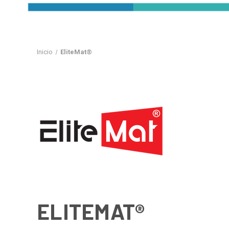
Inicio
EliteMat®
ELITEMAT®