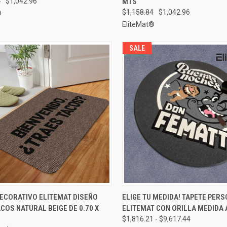
4
$1,042.96
MTS
$1,158.84
$1,042.96
®
EliteMat®
SALE
AGREGAR AL
VISTA RÁPIDA
ELEGIR
DECORATIVO ELITEMAT DISEÑO
ELIGE TU MEDIDA! TAPETE PER
A RÁPIDA
CARRITO
COS NATURAL BEIGE DE 0.70 X
ELITEMAT CON ORILLA MEDIDA 
Comparar
rar
$1,816.21 - $9,617.44