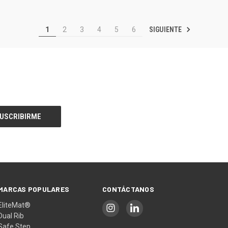
SIGUIENTE
1
2
3
4
5
6
MARCAS POPULARES
CONTÁCTANOS
EliteMat®
Dual Rib
Safe Step