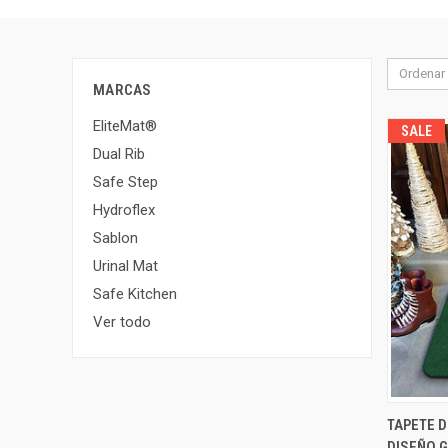
Ordenar 
MARCAS
EliteMat®
SALE
Dual Rib
Safe Step
Hydroflex
Sablon
Urinal Mat
Safe Kitchen
Ver todo
TAPETE 
VIST
DISEÑO G