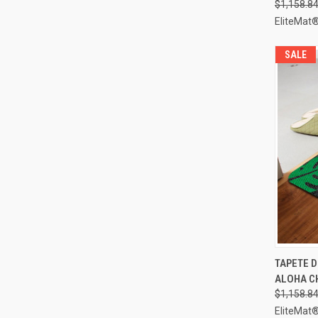
$1,158.8
EliteMat
SALE
TAPETE 
VIST
ALOHA CH
Compa
$1,158.8
EliteMat