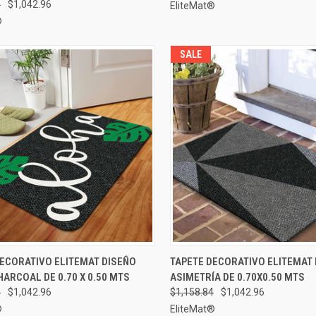
4
$1,042.96
EliteMat®
®
SALE
AGREGAR AL
AGRE
DECORATIVO ELITEMAT DISEÑO
TAPETE DECORATIVO ELITEMAT
A RÁPIDA
VISTA RÁPIDA
CARRITO
CA
ARCOAL DE 0.70 X 0.50 MTS
ASIMETRÍA DE 0.70X0.50 MTS
rar
Comparar
4
$1,042.96
$1,158.84
$1,042.96
®
EliteMat®