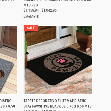
Comparar
MTS RED
$1,158.84
$1,042.96
EliteMat®
SALE
GAR AL
AGREGAR AL
 DISEÑO
TAPETE DECORATIVO ELITEMAT DISEÑO
VISTA RÁPIDA
RRITO
CARRITO
70 X 0.50
STAY PAWSITIVE BLACK DE 0.70 X 0.50 MTS
Comparar