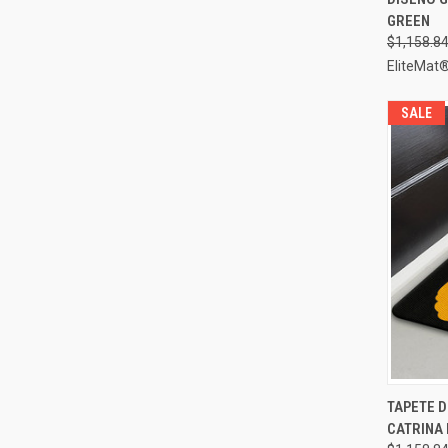
Compa
GREEN
$1,158.8
EliteMat
SALE
TAPETE 
VIST
CATRINA 
Compa