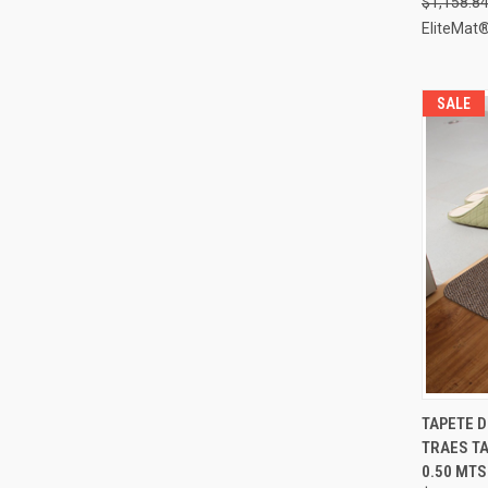
$1,158.8
EliteMat
SALE
TAPETE 
VIST
TRAES TA
Compa
0.50 MTS