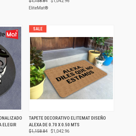
$1,158.84
$1,042.96
EliteMat®
SALE
 OPCIONES
VISTA RÁPIDA
ELEGIR OPCIONES
SONALIZADO
TAPETE DECORATIVO ELITEMAT DISEÑO
A ELEGIR
ALEXA DE 0.70 X 0.50 MTS
Comparar
$1,158.84
$1,042.96