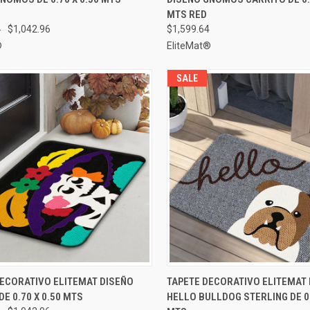
rar
Comparar
MTS RED
4
$1,042.96
$1,599.64
®
EliteMat®
SALE
AGREGAR AL
AGRE
DECORATIVO ELITEMAT DISEÑO
TAPETE DECORATIVO ELITEMAT
A RÁPIDA
VISTA RÁPIDA
CARRITO
CA
DE 0.70 X 0.50 MTS
HELLO BULLDOG STERLING DE 0.
rar
Comparar