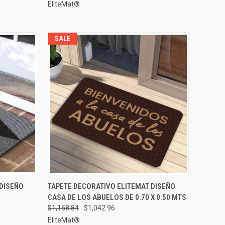
EliteMat®
SALE
GAR AL
VISTA RÁPIDA
ELEGIR OPCIONES
 DISEÑO
TAPETE DECORATIVO ELITEMAT DISEÑO
RRITO
CASA DE LOS ABUELOS DE 0.70 X 0.50 MTS
Comparar
$1,158.84
$1,042.96
EliteMat®