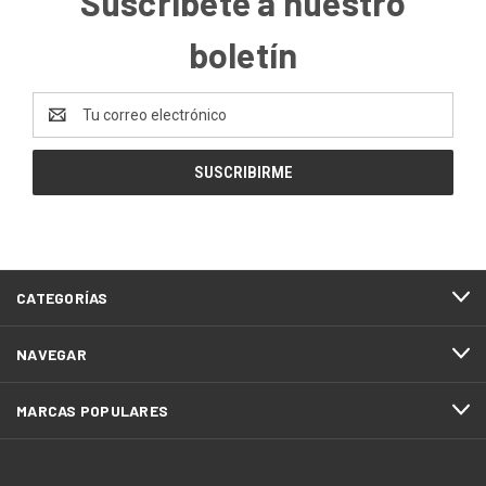
Suscríbete a nuestro
boletín
Dirección
de
correo
electrónico
CATEGORÍAS
NAVEGAR
MARCAS POPULARES