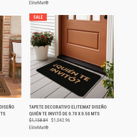
EliteMat®
SALE
 OPCIONES
VISTA RÁPIDA
ELEGIR OPCIONES
 DISEÑO
TAPETE DECORATIVO ELITEMAT DISEÑO
MTS
QUIÉN TE INVITÓ DE 0.70 X 0.50 MTS
Comparar
$1,158.84
$1,042.96
EliteMat®