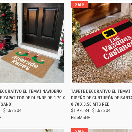
SALE
AGREGAR AL
AGRE
DECORATIVO ELITEMAT NAVIDEÑO
TAPETE DECORATIVO ELITEMAT
A RÁPIDA
VISTA RÁPIDA
CARRITO
CA
E ZAPATITOS DE DUENDE DE 0.70 X
DISEÑO DE CUNTURÓN DE SANT
rar
Comparar
 SAND
0.70 X 0.50 MTS RED
4
$1,675.04
$1,970.84
$1,675.04
®
EliteMat®
SALE