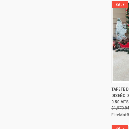
SALE
TAPETE 
VIST
DISEÑO D
Compa
0.50 MTS
$1,970.8
EliteMat
SALE