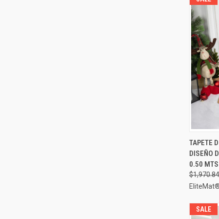
TAPETE 
VIST
DISEÑO D
Compa
0.50 MTS
$1,970.8
EliteMat
SALE