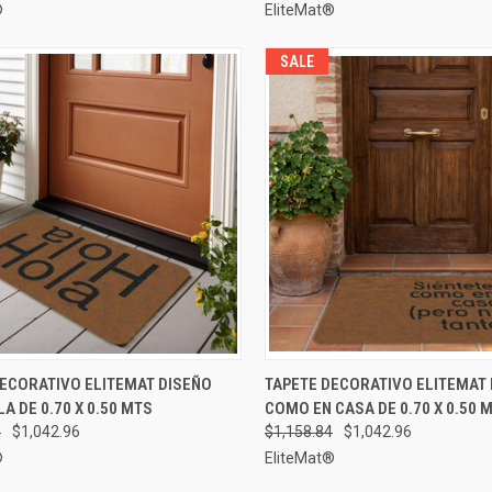
®
EliteMat®
SALE
A RÁPIDA
ELEGIR OPCIONES
VISTA RÁPIDA
ELEGIR
DECORATIVO ELITEMAT DISEÑO
TAPETE DECORATIVO ELITEMAT
A DE 0.70 X 0.50 MTS
COMO EN CASA DE 0.70 X 0.50 
rar
Comparar
4
$1,042.96
$1,158.84
$1,042.96
®
EliteMat®