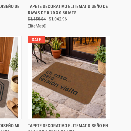
GAR AL
AGREGAR AL
DISEÑO DE
TAPETE DECORATIVO ELITEMAT DISEÑO DE
VISTA RÁPIDA
RRITO
CARRITO
RAYAS DE 0.70 X 0.50 MTS
Comparar
$1,158.84
$1,042.96
EliteMat®
SALE
 OPCIONES
VISTA RÁPIDA
ELEGIR OPCIONES
DISEÑO MI
TAPETE DECORATIVO ELITEMAT DISEÑO EN