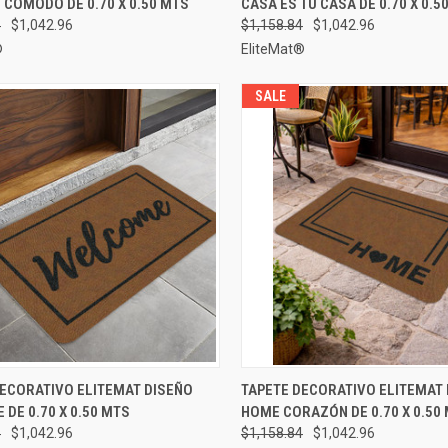
 CÓMODO DE 0.70 X 0.50 MTS
CASA ES TU CASA DE 0.70 X 0.5
rar
Comparar
4
$1,042.96
$1,158.84
$1,042.96
®
EliteMat®
SALE
A RÁPIDA
ELEGIR OPCIONES
VISTA RÁPIDA
ELEGIR
DECORATIVO ELITEMAT DISEÑO
TAPETE DECORATIVO ELITEMAT
DE 0.70 X 0.50 MTS
HOME CORAZÓN DE 0.70 X 0.50
rar
Comparar
4
$1,042.96
$1,158.84
$1,042.96