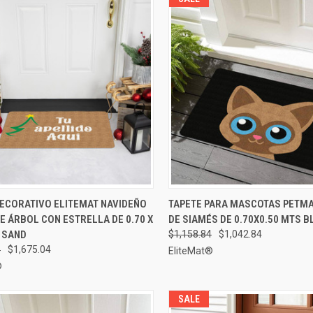
AGREGAR AL
AGRE
DECORATIVO ELITEMAT NAVIDEÑO
TAPETE PARA MASCOTAS PETMA
A RÁPIDA
VISTA RÁPIDA
CARRITO
CA
E ÁRBOL CON ESTRELLA DE 0.70 X
DE SIAMÉS DE 0.70X0.50 MTS B
rar
Comparar
 SAND
$1,158.84
$1,042.84
4
$1,675.04
EliteMat®
®
SALE