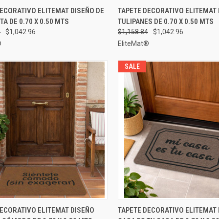
AGRE
A RÁPIDA
ELEGIR OPCIONES
ECORATIVO ELITEMAT DISEÑO DE
TAPETE DECORATIVO ELITEMAT 
VISTA RÁPIDA
CA
A DE 0.70 X 0.50 MTS
TULIPANES DE 0.70 X 0.50 MTS
rar
Comparar
4
$1,042.96
$1,158.84
$1,042.96
®
EliteMat®
SALE
A RÁPIDA
ELEGIR OPCIONES
VISTA RÁPIDA
ELEGIR
DECORATIVO ELITEMAT DISEÑO
TAPETE DECORATIVO ELITEMAT 