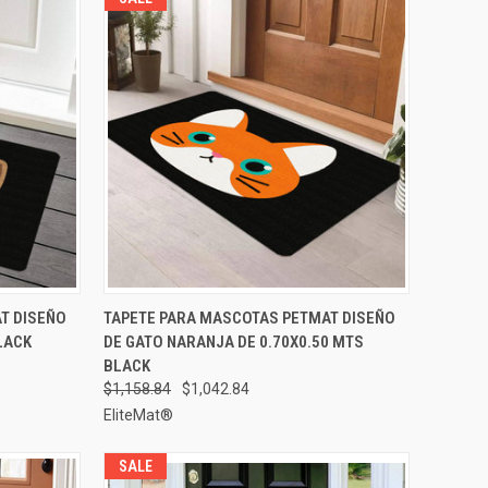
GAR AL
AGREGAR AL
T DISEÑO
TAPETE PARA MASCOTAS PETMAT DISEÑO
VISTA RÁPIDA
RRITO
CARRITO
LACK
DE GATO NARANJA DE 0.70X0.50 MTS
Comparar
BLACK
$1,158.84
$1,042.84
EliteMat®
SALE