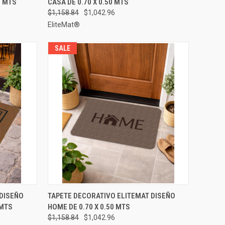
0 MTS
CASA DE 0.70 X 0.50 MTS
Comparar
$1,158.84
$1,042.96
EliteMat®
SALE
 OPCIONES
VISTA RÁPIDA
ELEGIR OPCIONES
 DISEÑO
TAPETE DECORATIVO ELITEMAT DISEÑO
 MTS
HOME DE 0.70 X 0.50 MTS
Comparar
$1,158.84
$1,042.96