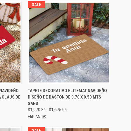
SALE
GAR AL
AGREGAR AL
 NAVIDEÑO
TAPETE DECORATIVO ELITEMAT NAVIDEÑO
VISTA RÁPIDA
RRITO
CARRITO
A CLAUS DE
DISEÑO DE BASTÓN DE 0.70 X 0.50 MTS
Comparar
SAND
$1,970.84
$1,675.04
EliteMat®
SALE