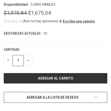
Disponibilidad:
5 DIAS HABILES
$1,970.84
$1,675.04
(Aún no hay opiniones)
Escribe una opinión
EXISTENCIAS ACTUALES:
10
CANTIDAD:
DISMINUIR
AUMENTAR
LA
LA
CANTIDAD
CANTIDAD
DE
DE
UNDEFINED
UNDEFINED
AGREGAR A LA LISTA DE DESEOS