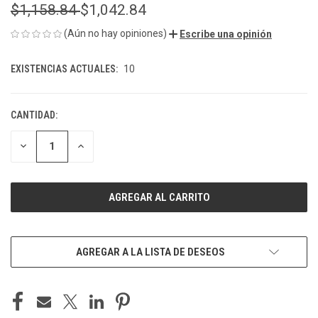
$1,158.84
$1,042.84
(Aún no hay opiniones)
Escribe una opinión
EXISTENCIAS ACTUALES:
10
CANTIDAD:
DISMINUIR
AUMENTAR
LA
LA
CANTIDAD
CANTIDAD
DE
DE
UNDEFINED
UNDEFINED
AGREGAR A LA LISTA DE DESEOS