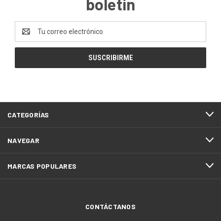
boletín
Dirección
de
correo
electrónico
CATEGORÍAS
NAVEGAR
MARCAS POPULARES
CONTÁCTANOS