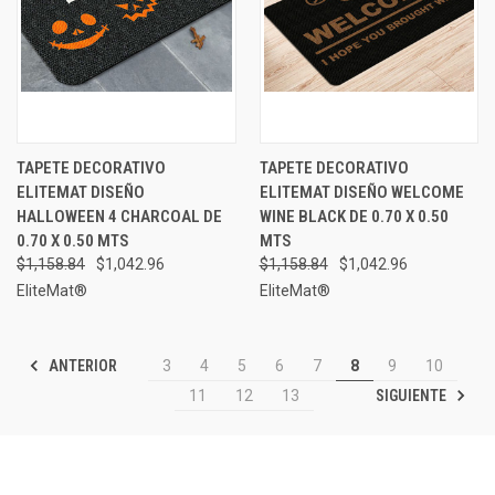
TAPETE DECORATIVO
TAPETE DECORATIVO
ELITEMAT DISEÑO
ELITEMAT DISEÑO WELCOME
HALLOWEEN 4 CHARCOAL DE
WINE BLACK DE 0.70 X 0.50
0.70 X 0.50 MTS
MTS
$1,158.84
$1,042.96
$1,158.84
$1,042.96
EliteMat®
EliteMat®
ANTERIOR
3
4
5
6
7
8
9
10
SIGUIENTE
11
12
13