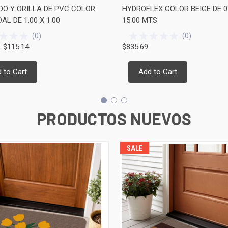
DO Y ORILLA DE PVC COLOR
HYDROFLEX COLOR BEIGE DE 0
L DE 1.00 X 1.00
15.00 MTS
(
0
)
(
0
)
$115.14
$835.69
 to Cart
Add to Cart
PRODUCTOS NUEVOS
SALE