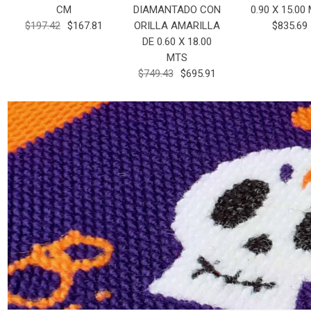
CM
DIAMANTADO CON
0.90 X 15.00
$197.42
$167.81
ORILLA AMARILLA
$835.69
DE 0.60 X 18.00
MTS
$749.43
$695.91