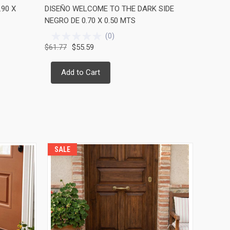
.90 X
DISEÑO WELCOME TO THE DARK SIDE
DISEÑO C
NEGRO DE 0.70 X 0.50 MTS
STERLIN
(
0
)
$61.77
$55.59
$46.86
Add to Cart
Add 
SALE