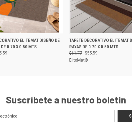
AGREGAR AL
AGRE
CORATIVO ELITEMAT DISEÑO DE
TAPETE DECORATIVO ELITEMAT D
RÁPIDA
VISTA RÁPIDA
CARRITO
CAR
DE 0.70 X 0.50 MTS
RAYAS DE 0.70 X 0.50 MTS
5.59
$61.77
$55.59
EliteMat®
Suscríbete a nuestro boletín