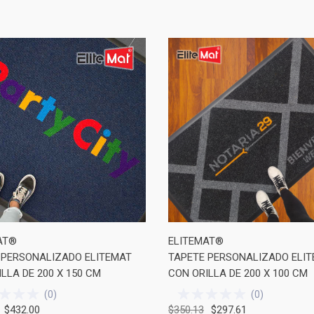
AT®
ELITEMAT®
 PERSONALIZADO ELITEMAT
TAPETE PERSONALIZADO ELI
LLA DE 200 X 150 CM
CON ORILLA DE 200 X 100 CM
(
0
)
(
0
)
$432.00
$350.13
$297.61