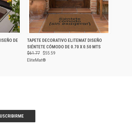
GAR AL
VISTA RÁPIDA
ELEGIR OPCIONES
ISEÑO DE
TAPETE DECORATIVO ELITEMAT DISEÑO
RITO
SIÉNTETE CÓMODO DE 0.70 X 0.50 MTS
$61.77
$55.59
EliteMat®