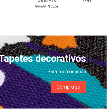
X 0.50 MTS
$8.94
$61.77
$55.59
Tapetes decorativos
Para toda ocasión
Compra ya