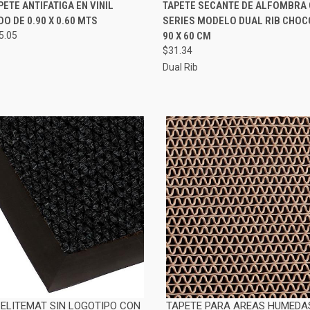
AGREGAR AL
AGRE
PETE ANTIFATIGA EN VINIL
TAPETE SECANTE DE ALFOMBRA
RÁPIDA
VISTA RÁPIDA
CARRITO
CAR
O DE 0.90 X 0.60 MTS
SERIES MODELO DUAL RIB CHOC
5.05
90 X 60 CM
$31.34
Dual Rib
 ELITEMAT SIN LOGOTIPO CON
TAPETE PARA AREAS HUMEDA