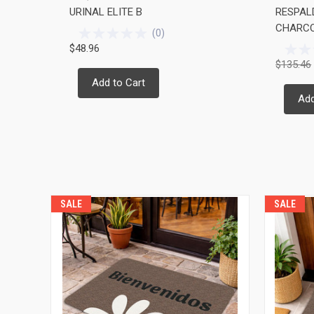
URINAL ELITE B
RESPAL
CHARCOA
(
0
)
$48.96
$135.46
Add to Cart
Add
SALE
SALE