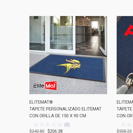
ELITEMAT®
ELITEM
TAPETE PERSONALIZADO ELITEMAT
TAPETE
CON ORILLA DE 150 X 90 CM
CON ORI
(
0
)
$242.80
$206.38
$508.23