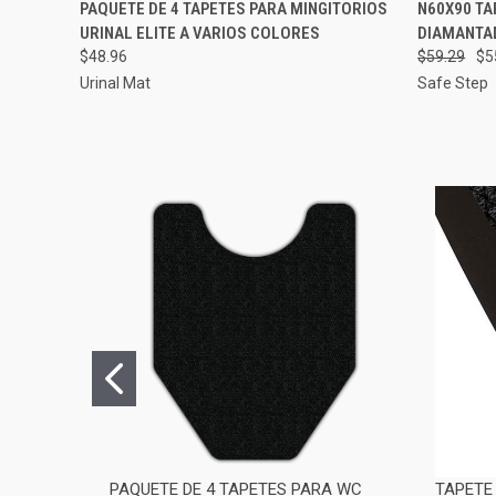
AGREGAR AL
PAQUETE DE 4 TAPETES PARA MINGITORIOS
N60X90 TA
VISTA RÁPIDA
VISTA 
CARRITO
URINAL ELITE A VARIOS COLORES
DIAMANTAD
$48.96
$59.29
$5
Urinal Mat
Safe Step
PAQUETE DE 4 TAPETES PARA WC
TAPETE