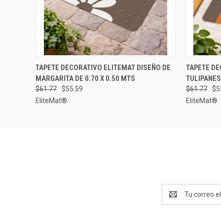
VISTA RÁPIDA
ELEGIR OPCIONES
TAPETE DECORATIVO ELITEMAT DISEÑO DE
TAPETE DE
VISTA 
MARGARITA DE 0.70 X 0.50 MTS
TULIPANES 
$61.77
$55.59
$61.77
$5
EliteMat®
EliteMat®
Dirección
de
correo
electrónico