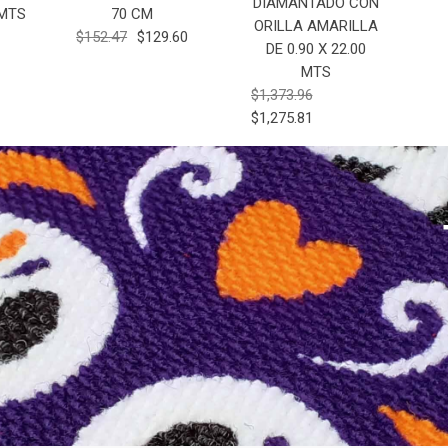
DIAMANTADO CON
 MTS
70 CM
ORILLA AMARILLA
$152.47
$129.60
DE 0.90 X 22.00
MTS
$1,373.96
$1,275.81