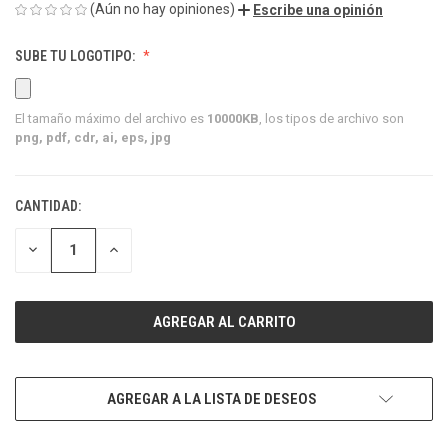
(Aún no hay opiniones)
Escribe una opinión
SUBE TU LOGOTIPO:
El tamaño máximo del archivo es
10000KB
, los tipos de archivo son
png, pdf, cdr, ai, eps, jpg
CANTIDAD:
EXISTENCIAS
ACTUALES:
DISMINUIR
AUMENTAR
LA
LA
CANTIDAD
CANTIDAD
DE
DE
UNDEFINED
UNDEFINED
AGREGAR A LA LISTA DE DESEOS