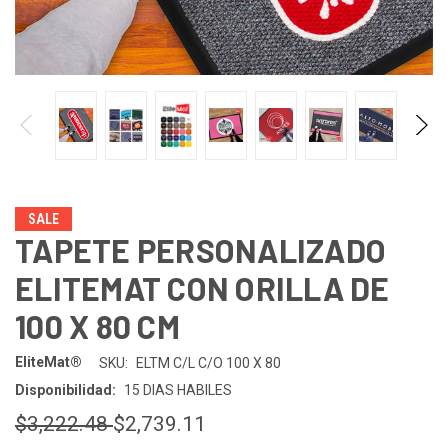
SALE
TAPETE PERSONALIZADO
ELITEMAT CON ORILLA DE
100 X 80 CM
EliteMat®
SKU:
ELTM C/L C/O 100 X 80
Disponibilidad:
15 DIAS HABILES
$3,222.48
$2,739.11