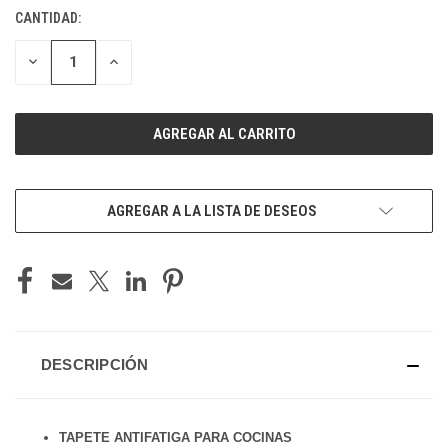
CANTIDAD:
EXISTENCIAS
ACTUALES:
DISMINUIR
AUMENTAR
LA
LA
CANTIDAD
CANTIDAD
DE
DE
UNDEFINED
UNDEFINED
AGREGAR A LA LISTA DE DESEOS
DESCRIPCIÓN
TAPETE ANTIFATIGA PARA COCINAS