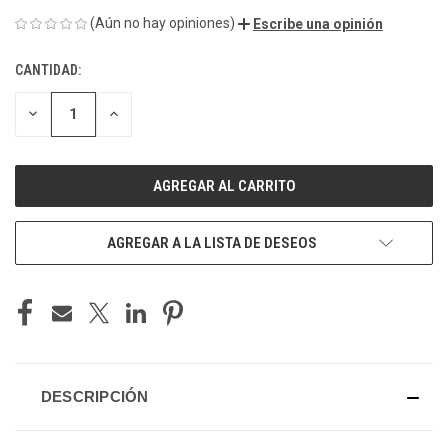
(Aún no hay opiniones)
Escribe una opinión
CANTIDAD:
EXISTENCIAS
ACTUALES:
DISMINUIR
AUMENTAR
LA
LA
CANTIDAD
CANTIDAD
DE
DE
UNDEFINED
UNDEFINED
AGREGAR A LA LISTA DE DESEOS
DESCRIPCIÓN