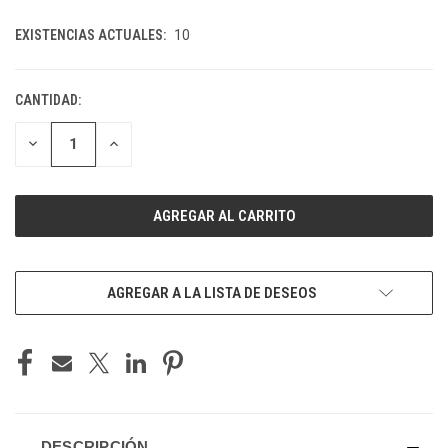
EXISTENCIAS ACTUALES:
10
CANTIDAD:
DISMINUIR
AUMENTAR
LA
LA
CANTIDAD
CANTIDAD
DE
DE
UNDEFINED
UNDEFINED
AGREGAR A LA LISTA DE DESEOS
DESCRIPCIÓN