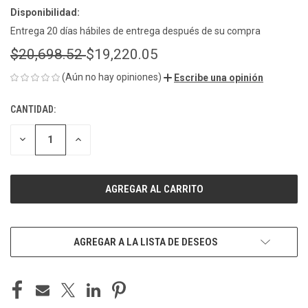
Disponibilidad:
Entrega 20 días hábiles de entrega después de su compra
$20,698.52
$19,220.05
(Aún no hay opiniones)
Escribe una opinión
CANTIDAD:
EXISTENCIAS
ACTUALES:
DISMINUIR
AUMENTAR
LA
LA
CANTIDAD
CANTIDAD
DE
DE
UNDEFINED
UNDEFINED
AGREGAR A LA LISTA DE DESEOS